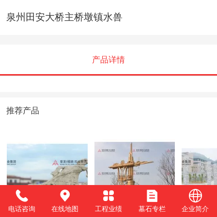
泉州田安大桥主桥墩镇水兽
产品详情
推荐产品
广东深圳坪山文化
云南昆明古滇项目
福建省
电话咨询
在线地图
工程业绩
墓石专栏
企业简介
广场-奔向未来
集团