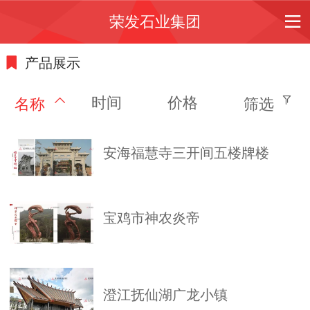
荣发石业集团
产品展示
时间
价格
名称
筛选
安海福慧寺三开间五楼牌楼
宝鸡市神农炎帝
澄江抚仙湖广龙小镇